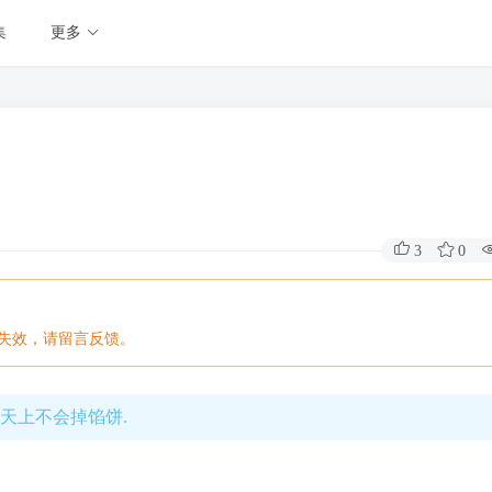
集
更多
3
0
片失效，请留言反馈。
,天上不会掉馅饼.