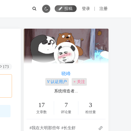
投稿
登录
注册
173
晓峰
V
认证用户
+ 关注
系统缔造者...
17
7
3
文章数
评论量
粉丝量
#我在大明那些年 #长生虾