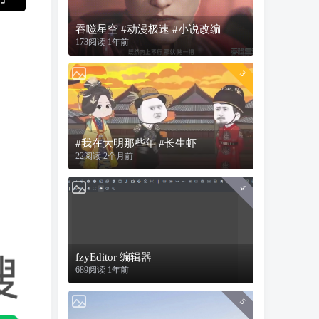
吞噬星空 #动漫极速 #小说改编
173阅读 1年前
3
#我在大明那些年 #长生虾
22阅读 2个月前
4
fzyEditor 编辑器
689阅读 1年前
5