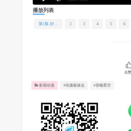
播放列表
第1集 好厉害
2
3
4
5
6
点赞
影视动漫
#动漫极速达
#吞噬星空