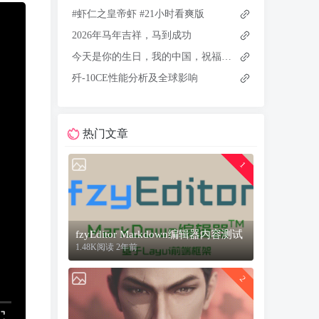
#虾仁之皇帝虾 #21小时看爽版
2026年马年吉祥，马到成功
今天是你的生日，我的中国，祝福祖国越来越强大
歼-10CE性能分析及全球影响
热门文章
1
fzyEditor Markdown编辑器内容测试
1.48K阅读 2年前
2