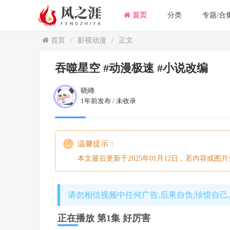
首页
分类
专题/合
首页
/
影视动漫
/
正文
吞噬星空 #动漫极速 #小说改编
晓峰
1年前发布 /
未收录
温馨提示：
本文最后更新于2025年01月12日，若内容或图
请勿相信视频中任何广告,后果自负;珍惜自己
正在播放 第1集 好厉害