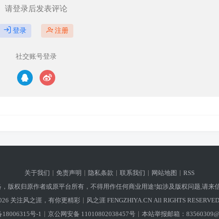
请登录后发表评论
登录
注册
社交账号登录
关于我们
免责声明
隐私条款
联系我们
网站地图
RSS
，版权归原作者或原平台所有，不得用作任何商业用途!如涉及版权问题,请来信
026
关注风之涯，有你更精彩
风之涯 FENGZHIYA.CN
All RIGHTS RESERVED
18006315号-1
京公网安备 11010802038457号
本站举报邮箱：
83560309@