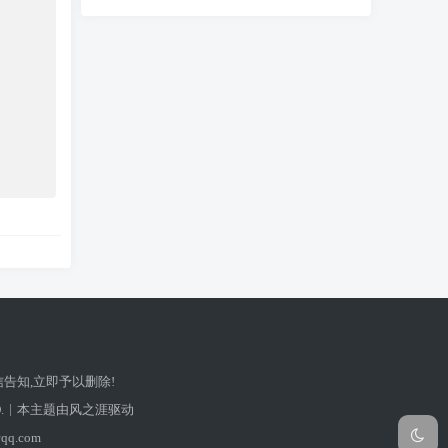
告知,立即予以删除!
.
本主题由风之涯驱动
qq.com